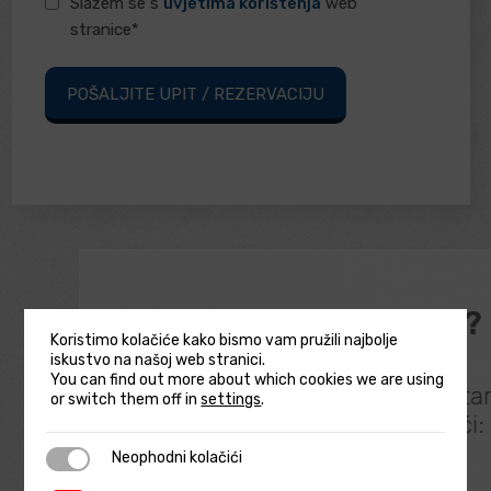
Uvjeti
Slažem se s
uvjetima korištenja
web
korištenja*
stranice*
(Required)
Kada nam se obratiti?
Koristimo kolačiće kako bismo vam pružili najbolje
iskustvo na našoj web stranici.
Naša klinika pruža stručnu
You can find out more about which cookies we are using
medicinsku njegu za širok spekta
or switch them off in
settings
.
zdravstvenih stanja, uključujući:
Neophodni kolačići
Neophodni kolačići