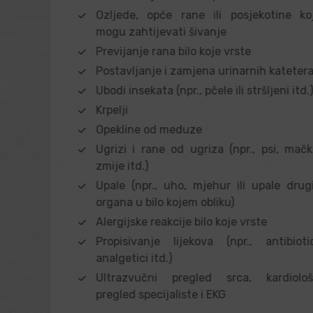
Ozljede, opće rane ili posjekotine ko
mogu zahtijevati šivanje
Previjanje rana bilo koje vrste
Postavljanje i zamjena urinarnih kateter
Ubodi insekata (npr., pčele ili stršljeni itd.
Krpelji
Opekline od meduze
Ugrizi i rane od ugriza (npr., psi, mačk
zmije itd.)
Upale (npr., uho, mjehur ili upale drug
organa u bilo kojem obliku)
Alergijske reakcije bilo koje vrste
Propisivanje lijekova (npr., antibiotic
analgetici itd.)
Ultrazvučni pregled srca, kardiološ
pregled specijaliste i EKG