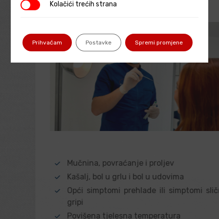
Kolačići trećih strana
Kolačići trećih strana
Prihvaćam
Postavke
Spremi promjene
Mučnina, povraćanje i proljev
Kašalj, bol u grlu i bol u udovima
Opći simptomi prehlade ili simptomi slič
gripi
Povišena tjelesna temperatura